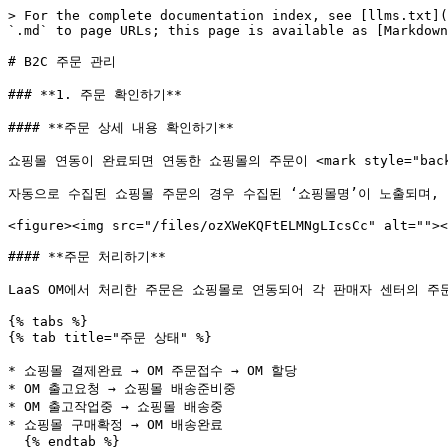
> For the complete documentation index, see [llms.txt](https://support.kakaoilaas.com/llms.txt). Markdown versions of documentation pages are available by appending `.md` to page URLs; this page is available as [Markdown](https://support.kakaoilaas.com/om/shipper/b2c-order.md).

# B2C 주문 관리

### **1. 주문 확인하기**

#### **주문 상세 내용 확인하기**

쇼핑몰 연동이 완료되면 연동한 쇼핑몰의 주문이 <mark style="background-color:yellow;">**신규주문 확인/처리 메뉴에 자동으로 수집**</mark>됩니다.

자동으로 수집된 쇼핑몰 주문의 경우 수집된 ‘쇼핑몰명’이 노출되며, **생성Type이 ‘자동'**&#xC73C;로 설정됩니다.

<figure><img src="/files/ozXWeKQFtELMNgLIcsCc" alt=""><figcaption></figcaption></figure>

#### **주문 처리하기**

LaaS OM에서 처리한 주문은 쇼핑몰로 연동되어 각 판매자 센터의 주문 상태도 실시간으로 변경됩니다.

{% tabs %}
{% tab title="주문 상태" %}

* 쇼핑몰 결제완료 → OM 주문접수 → OM 할당
* OM 출고요청 → 쇼핑몰 배송준비중
* OM 출고작업중 → 쇼핑몰 배송중
* 쇼핑몰 구매확정 → OM 배송완료
  {% endtab %}

{% tab title="결품 주문 상태" %}

* 쇼핑몰 결제완료 → OM 결품처리대기
* OM 배송준비지연 → 쇼핑몰 배송준비지연 안내
* OM 판매자 취소 → 쇼핑몰 판매자 취소 요청
* 쇼핑몰 구매확정 → OM 배송완료
  {% endtab %}

{% tab title="취소 주문 상태" %}

* 쇼핑몰 취소접수 → OM 취소승인대기
* OM 취소승인 → OM 취소완료 → 쇼핑몰 취소완료
  {% endtab %}

{% tab title="반품/교환 주문 상태" %}

* 쇼핑몰 반품 요청 → OM 반품접수 → OM 반품요청 → OM 반품상품 회수 → 쇼핑몰 반품 완료
* 쇼핑몰 교환 요청 → OM 교환접수 → OM교환요청 → OM교환 입고 완료 → OM 교환상품 출고 → OM 교환상품 출고완료 → 쇼핑몰 교환 완료
  {% endtab %}
  {% endtabs %}

### **2. 신규 주문 처리하기**

### 주문 할당하기

기존의 자동 할당 방식에 '수동 할당' 기능이 추가되었습니다. 이제 운영 환경에 맞춰 시스템이 자동으로 재고를 선점하게 하거나, 관리자가 직접 검토 후 할당할 수 있습니다.

**1️⃣ 할당 모드 설정 (자동 vs 수동)**\
설정 → 출고/재고/선출고 설정 메뉴에서 우리 조직에 맞는 할당 방식을 선택할 수 있습니다.

<figure><img src="/files/IINK5i9w8zF1M9h7br18" alt=""><figcaption></figcaption></figure>

* 자동할당 (ON): 가용재고를 기반으로 자동 할당
* 수동할당 (OFF): 관리자가 주문화면에서 직접 할당 버튼 클릭&#x20;

**2️⃣** 설정이 OFF(수동) 상태일 경우, **주문 화면에서&#x20;**<mark style="color:$primary;">**\[할당]**</mark>**&#x20;버튼을 클릭**하여 할당을 진행합니다.

<figure><img src="/files/x7wmCxAi6ftLrUJrP8lV" alt=""><figcaption></figcaption></figure>

3️⃣ '할당' 상태의 주문을 <mark style="background-color:yellow;">**'할당 취소'**</mark>하여 <mark style="color:$primary;">**\[주문접수]**</mark> 상태로 되돌릴 수 있습니다. 할당을 취소하면 점유되었던 재고가 풀리며, 주문 수정이 가능합니다.

{% hint style="info" %}
활용 팁: 급하게 다른 주문건에 재고를 배정해야 하거나, 주문 수정이 필요한 경우 '할당 취소' 기능을 활용하세요.
{% endhint %}

{% hint style="danger" %}
자동 할당(ON) 상태에서는 시스템이 실시간으로 재고를 선점하므로, 특정 주문을 임의로 비워두기 어려울 수 있습니다.\
이미 \[출고요청]된 건은 할당 취소가 불가능합니다.
{% endhint %}

#### **상품 출고 요청하기**

설정에서 **‘출고지시 자동화’ 항목을 ON** 해놨다면 **자동으로 출고가 요청**되지만, **OFF해놓은 경우** 상품 출고 <mark style="background-color:yellow;">**요청을 직접 진행**</mark>해야 합니다.  ![](data:image/gif;base64,R0lGODlhAQABAIAAAP///wAAACH5BAEAAAAALAAAAAABAAEAAAICRAEAOw==)&#x20;

1️⃣ 주문이 접수되면 주문상태는 ‘주문접수’가 되며, **출고가 가능한 주문일 경우** ‘<mark style="color:orange;">**할당**</mark>’으로 상태가 변하게 됩니다.  ![](data:image/gif;base64,R0lGODlhAQABAIAAAP///wAAACH5BAEAAAAALAAAAAABAAEAAAICRAEAOw==)&#x20;

2️⃣ 상태가 ‘할당’인 주문만 상품 출고 요청이 가능하며 출고를 진행하려는 주문을 선택합니다. ![](data:image/gif;base64,R0lGODlhAQABAIAAAP///wAAACH5BAEAAAAALAAAAAABAAEAAAICRAEAOw==)&#x20;

3️⃣ <mark style="color:blue;">**\[ 상품 출고 요청 ]**</mark> 버튼을 눌러 출고를 요청할 수 있습니다.

<figure><img src="/files/B2VdpQWl8XYvUzFHCAYD" alt=""><figcaption></figcaption></figure>

주문수동입력 양식 다운로드

\*원활한 주소 정제를 위해 기본 주소와 상세 주소를 분리하여 입력하도록 되어 있습니다.

{% file src="/files/NQj2D9gRTTyDoXPGUuBD" %}

{% hint style="warning" %} <mark style="color:orange;">롯데택배</mark>를 이용하는 주문의 경우, 택배 운임 지불 방식을 ‘**신용**’으로만 입력해야 합니다. 만일, ‘착불’ 또는 ‘선불’로 입력하더라도 해당 지불 방식을 롯데택배에 전송할 수 없습니다.
{% en