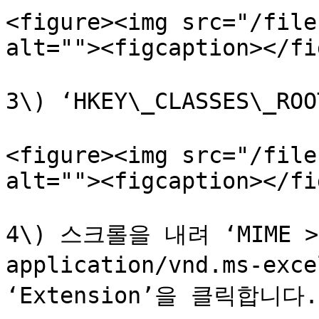
<figure><img src="/file
alt=""><figcaption></fi
3\) ‘HKEY\_CLASSES\_
<figure><img src="/file
alt=""><figcaption></fi
4\) 스크롤을 내려 ‘MIME > D
application/vnd.ms-e
‘Extension’을 클릭합니다.
