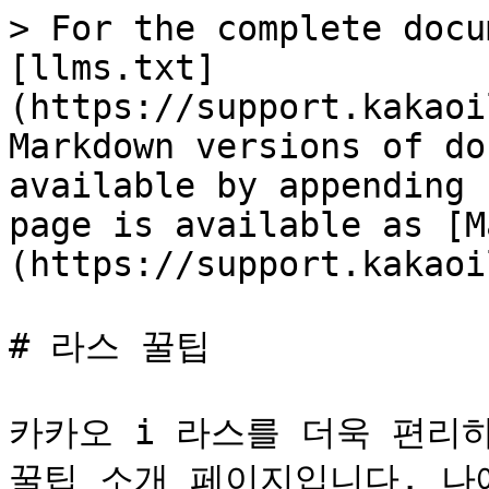
> For the complete docu
[llms.txt]
(https://support.kakaoi
Markdown versions of do
available by appending 
page is available as [M
(https://support.kakaoi
# 라스 꿀팁

카카오 i 라스를 더욱 편리하
꿀팁 소개 페이지입니다. 나