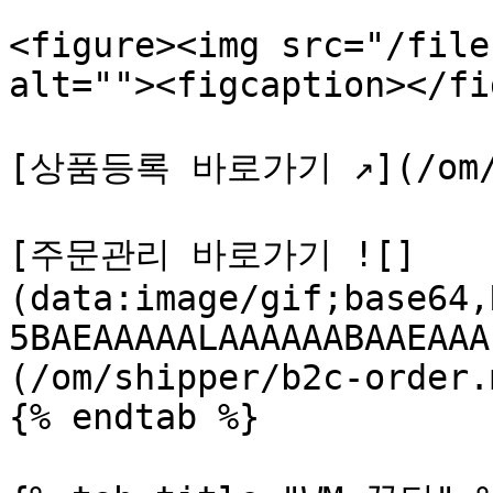
<figure><img src="/file
alt=""><figcaption></fi
[상품등록 바로가기 ↗️](/om/sh
[주문관리 바로가기 ![]
(data:image/gif;base64,
5BAEAAAAALAAAAAABAAEAAA
(/om/shipper/b2c-order.m
{% endtab %}
