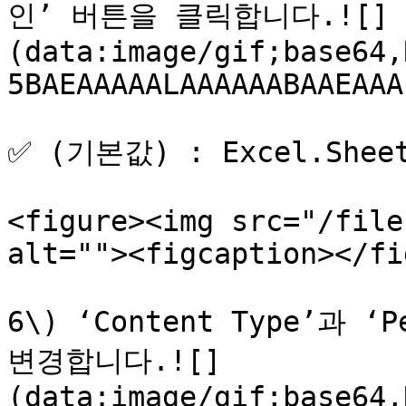
인’ 버튼을 클릭합니다.![]
(data:image/gif;base64,
5BAEAAAAALAAAAAABAAEAAA
✅ (기본값) : Excel.Sheet
<figure><img src="/file
alt=""><figcaption></fi
6\) ‘Content Type’과 ‘
변경합니다.![]
(data:image/gif;base64,