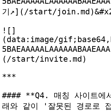
5BAEAAAAALAAAAAABAAE
기↗️](/start/join.md)&#x2
![]
(data:image/gif;base64,
5BAEAAAAALAAAAAABAAEA
(/start/invite.md)

***

#### **Q4. 매칭 사이
래와 같이 '잘못된 경로로 