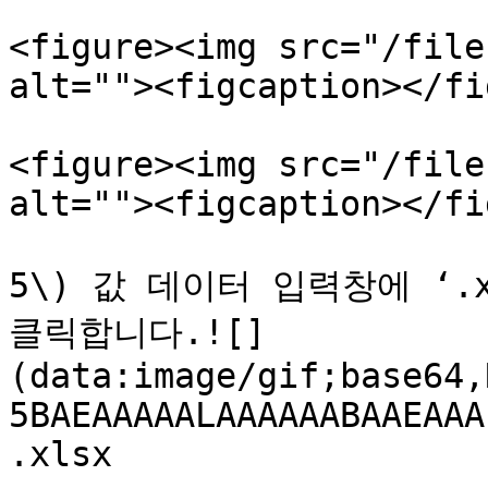
<figure><img src="/file
alt=""><figcaption></fi
<figure><img src="/file
alt=""><figcaption></fi
5\) 값 데이터 입력창에 ‘.
클릭합니다.![]
(data:image/gif;base64,
5BAEAAAAALAAAAAABAAEAAA
.xlsx
