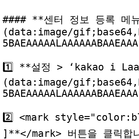
#### **센터 정보 등록 메
(data:image/gif;base64,
5BAEAAAAALAAAAAABAAEAAA
1️⃣ **설정 > ‘kakao i La
(data:image/gif;base64,
5BAEAAAAALAAAAAABAAEAAA
2️⃣ <mark style="colo
]**</mark> 버튼을 클릭합니