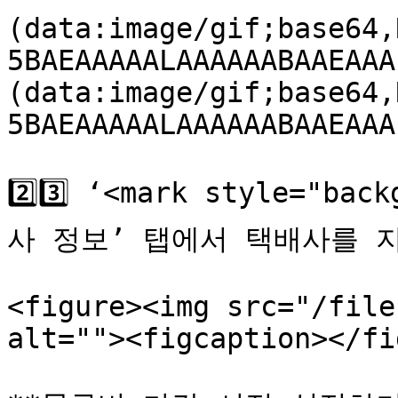
(data:image/gif;base64,
5BAEAAAAALAAAAAABAAEAAA
(data:image/gif;base64,
5BAEAAAAALAAAAAABAAEAAA
2️⃣3️⃣ ‘<mark style="ba
사 정보’ 탭에서 택배사를 지정
<figure><img src="/file
alt=""><figcaption></fi