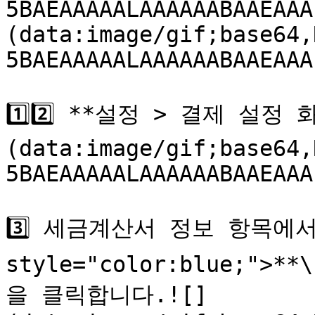
5BAEAAAAALAAAAAABAAEAAA
(data:image/gif;base64,
5BAEAAAAALAAAAAABAAEAAA
1️⃣2️⃣ **설정 > 결제 설정
(data:image/gif;base64,
5BAEAAAAALAAAAAABAAEAAA
3️⃣ 세금계산서 정보 항목에서 
style="color:blue;">
을 클릭합니다.![]